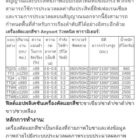
สัญญาณและประสิทธิภาพแบบเรียลไทม์ที่แข็งแกร่ง พวกเขา
สามารถใช้การประมวลผลค่าสัมประสิทธิ์ดิฟเฟอเรนเชียล
และรวมการประมวลผลบนสัญญาณนอกจากนี้ยังสามารถ
กำหนดพื้นที่สำหรับการเรียงลำดับสีได้อย่างอิสระอีกด้วย
เครื่องคัดเเยกสีชา Anysort T
เทคนิค
พารามิเตอร์:
แบบ
ปริมาณ
ความ
ความ
กำลัง
พาวเวอร์
มิติ
น้ำหนัก
อย่าง
งาน
แม่นยำ
กด
ไฟฟ้า
ซัพพลาย
ยาว×กว้าง×สูง
(กิโลกรัม)
(กก./
ในการ
อากาศ
(กิโล
(มม.)
ชม.)
จัดเรียง
(เอ็มพี
วัตต์)
(%)
เอ)
TQ2S
≤350
≥99
0.6~0.8
2.1
380V/50HZ
1900*2100*2900
960
TT3
≤1250
≥99
0.6~0.8
3.5
380V/50HZ
2730*2250*3500
2488
TQ4
≤780
≥99
0.5~0.8
5.0
380V/50HZ
1920*2250*3500
2100
TTQ4
≤880
≥99
0.6~0.8
3.2
380V/50HZ
2800*1880*2380
2100
TTW4
≤920
≥99
0.6~0.8
3.2
380V/50HZ
1920*2250*3500
2200
TTQ6
≤1200
≥99
0.6~0.8
3.5
380V/50HZ
2730*2250*3500
2500
TTW6
≤1300
≥99
0.6~0.8
3.5
380V/50HZ
2730*2250*3500
2700
ฟิลด์แอปพลิเคชันเครื่องคัดเเยกสีชา:
ชาเขียว/ชาดำ/ชาดำ/ชา
ขาว/ชาเหลือง
หลักการทำงาน:
เครื่องคัดแยกสีชาเป็นกล้องที่ถ่ายภาพใบชาและส่งข้อมูล
ภาพถ่ายไปยังระบบประมวลผลภาพระบบประมวลผลภาพ