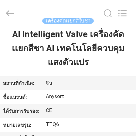
2026
Anhui
Jiexun
Optoelectronic
เครื่องคัดเเยกสีใบชา
Technology
Co.,
Ltd..
AI Intelligent Valve เครื่องคัด
บ้าน
All
Rights
Reserved.
เเยกสีชา AI เทคโนโลยีควบคุม
สินค้า
แสงตัวแปร
เกี่ยว
สถานที่กำเนิด:
จีน
กับ
Anysort
ชื่อแบรนด์:
เรา
CE
ได้รับการรับรอง:
TTQ6
หมายเลขรุ่น:
ทัวร์